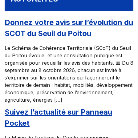
PORTAIL
FAMILLE
Donnez votre avis sur l’évolution du
SCOT du Seuil du Poitou
PUBLICATIONS
COMMUNALES
Le Schéma de Cohérence Territoriale (SCoT) du Seuil
du Poitou évolue, et une consultation publique est
organisée pour recueillir les avis des habitants. 📅 Du 8
Actualités
Agenda
Contact
Publications communales
septembre au 8 octobre 2026, chacun est invité à
s’exprimer sur les orientations qui façonneront le
territoire de demain : habitat, mobilités, développement
économique, préservation de l’environnement,
agriculture, énergies […]
Suivez l’actualité sur Panneau
Pocket
La Mairie de Fontaine-le-Comte communique