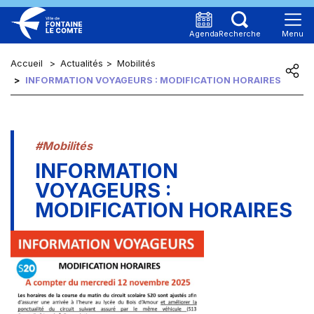
Panneau de gestion des cookies
Agenda
Recherche
Menu
Aller au contenu
Accueil
Actualités
Mobilités
Aller au menu
INFORMATION VOYAGEURS : MODIFICATION HORAIRES
MA VILLE
Aller à la recherche
Aller au pied de page
MON QUOTIDIEN
Catégorie :
#Mobilités
INFORMATION
MES DÉMARCHES
VOYAGEURS :
MODIFICATION HORAIRES
CARTE D'IDENTITÉ
& PASSEPORT
ACTES
D'ÉTAT CIVIL