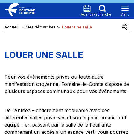
Panneau de gestion des cookies
Agenda
Recherche
Menu
Aller au contenu
Accueil
Mes démarches
Louer une salle
Aller au menu
MA VILLE
Aller à la recherche
Aller au pied de page
LOUER UNE SALLE
MON QUOTIDIEN
MES DÉMARCHES
Pour vos événements privés ou toute autre
manifestation citoyenne, Fontaine-le-Comte dispose de
plusieurs espaces communaux pour vos événements.
CARTE D'IDENTITÉ
& PASSEPORT
De l’Anthéa – entièrement modulable avec ces
différentes salles privatives et son espace cuisine tout
équipé – en passant par la salle de la Feuillante
ACTES
D'ÉTAT CIVIL
comprenant un accès à un espace vert, vous pourrez