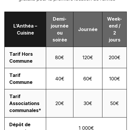
Demi-
Week-
L’Anthéa –
journée
end /
Journée
Cuisine
ou
2
soirée
jours
Tarif Hors
80€
120€
200€
Commune
Tarif
40€
60€
100€
Commune
Tarif
Associations
20€
30€
50€
communales*
Dépôt de
1 000€