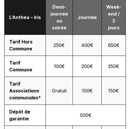
Demi-
Week-
journée
end /
L’Anthéa – Iris
Journée
ou
2
soirée
jours
Tarif Hors
250€
400€
650€
Commune
Tarif
100€
200€
350€
Commune
Tarif
Associations
Gratuit
100€
150€
communales*
Dépôt de
500€
garantie