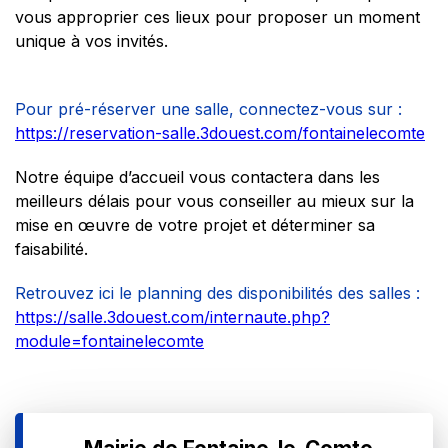
vous approprier ces lieux pour proposer un moment
unique à vos invités.
PORTAIL
FAMILLE
Pour pré-réserver une salle, connectez-vous sur :
PUBLICATIONS
COMMUNALES
https://reservation-salle.3douest.com/fontainelecomte
Notre équipe d’accueil vous contactera dans les
meilleurs délais pour vous conseiller au mieux sur la
Actualités
Agenda
Contact
Publications communales
mise en œuvre de votre projet et déterminer sa
faisabilité.
Retrouvez ici le planning des disponibilités des salles :
https://salle.3douest.com/internaute.php?
module=fontainelecomte