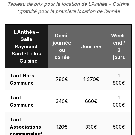
Tableau de prix pour la location de L’Anthéa – Cuisine
*gratuité pour la premiere location de l’année
L’Anthéa –
Demi-
Week-
Salle
journée
end /
Raymond
Journée
ou
2
Sardet + Iris
soirée
jours
+ Cuisine
Tarif Hors
1
780€
1 270€
Commune
800€
Tarif
1
340€
660€
Commune
000€
Tarif
Associations
120€
330€
500€
communales*