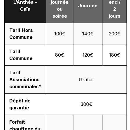
L’Anthéa –
journée
end /
Journée
Gaïa
ou
2
soirée
jours
Tarif Hors
100€
140€
200€
Commune
Tarif
80€
120€
180€
Commune
Tarif
Associations
Gratuit
communales*
Dépôt de
300€
garantie
Forfait
chauffage du