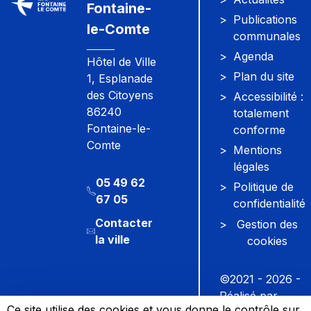
Fontaine-
Publications
le-Comte
communales
Agenda
Hôtel de Ville
Plan du site
1, Esplanade
des Citoyens
Accessibilité :
86240
totalement
Fontaine-le-
conforme
Comte
Mentions
légales
05 49 62
Politique de
67 05
confidentialité
Contacter
Gestion des
la ville
cookies
©2021 - 2026
-
Réalisé par
Ce site utilise des cookies et vous donne le contrôle sur