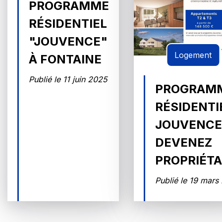
PROGRAMME
RÉSIDENTIEL
PORTAIL
FAMILLE
"JOUVENCE"
Logement
À FONTAINE
PUBLICATIONS
COMMUNALES
Publié le 11 juin 2025
PROGRAM
RÉSIDENTI
Actualités
Agenda
Contact
Publications communales
JOUVENCE 
DEVENEZ
PROPRIÉTA
Publié le 19 mars