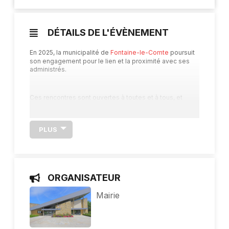
DÉTAILS DE L'ÉVÈNEMENT
En 2025, la municipalité de
Fontaine-le-Comte
poursuit
son engagement pour le lien et la proximité avec ses
administrés.
Ces rencontres sont ouvertes à toutes et à tous, et
permettent à chacun d’échanger avec les membres de
l’équipe municipale, dans une ambiance conviviale !
PLUS
Les temps d’échanges auront lieu une fois par mois, de
11h et 12h30, et se tiendront à la mairie.
ORGANISATEUR
Mairie
Les prochains rendez-vous sont prévus pour les :
– samedi 15 février ;
– samedi 22 mars ;
– samedi 12 avril.