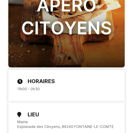
PORTAIL
FAMILLE
PUBLICATIONS
COMMUNALES
Actualités
Agenda
Contact
Publications communales
HORAIRES
11h00 - 0h30
LIEU
Mairie
Esplanade des Citoyens, 86240 FONTAINE-LE-COMTE